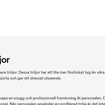
jor
are tröjor. Dessa tröjor har ett lite mer finstickat tyg än vår
kjorta och ger ett dressat utseende.
 skapa en snygg och professionell framtoning åt personalen. De
sonal. När personalen använder en profilerad tröja är det int