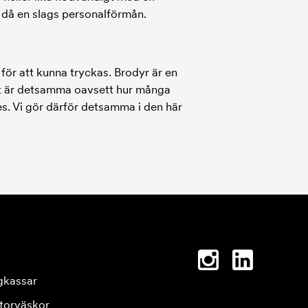
r då en slags personalförmån.
 för att kunna tryckas. Brodyr är en
set är detsamma oavsett hur många
es. Vi gör därför detsamma i den här
gkassar
torväskor