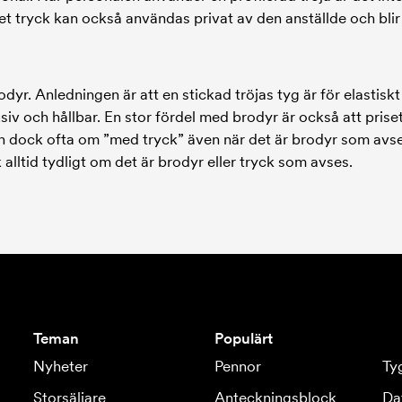
et tryck kan också användas privat av den anställde och bli
yr. Anledningen är att en stickad tröjas tyg är för elastiskt
iv och hållbar. En stor fördel med brodyr är också att pri
 man dock ofta om ”med tryck” även när det är brodyr som avs
alltid tydligt om det är brodyr eller tryck som avses.
Teman
Populärt
Nyheter
Pennor
Ty
Storsäljare
Anteckningsblock
Da