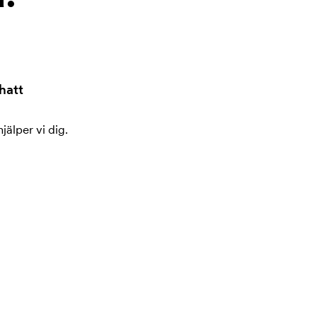
hatt
jälper vi dig.