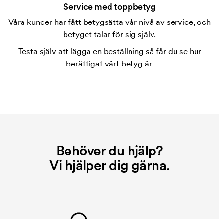
tryckning. Vi måste ta fram en tryckschablon för
Service med toppbetyg
varje färg som ska tryckas. Kostnaden för
Våra kunder har fått betygsätta vår nivå av service, och
tryckschablonen försvinner när du repeatbeställer.
betyget talar för sig själv.
Testa själv att lägga en beställning så får du se hur
berättigat vårt betyg är.
Behöver du hjälp?
Vi hjälper dig gärna.