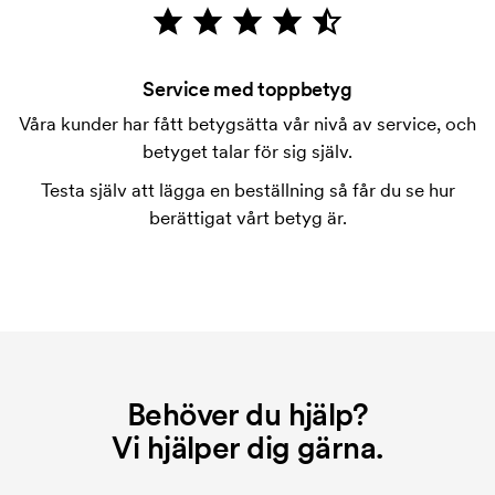
Vad är en tryckschablon?
Tryckschablonen är en slags mall som används vid
tryckning. Vi måste ta fram en tryckschablon för
Service med toppbetyg
varje färg som ska tryckas. Kostnaden för
Våra kunder har fått betygsätta vår nivå av service, och
tryckschablonen försvinner när du repeatbeställer.
betyget talar för sig själv.
Testa själv att lägga en beställning så får du se hur
berättigat vårt betyg är.
Behöver du hjälp?
Vi hjälper dig gärna.