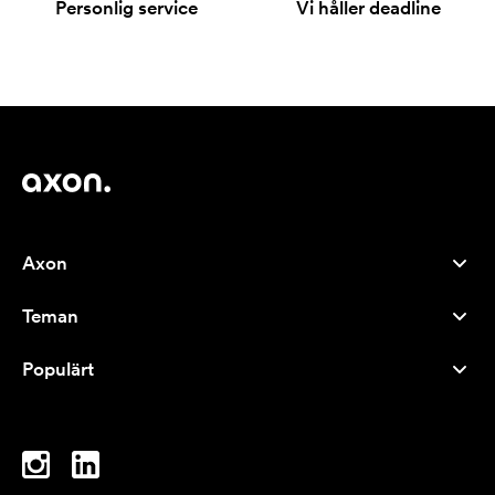
Personlig service
Vi håller deadline
Axon
Kundservice
Teman
Om oss
Nyheter
Careers
Populärt
Storsäljare
Pennor
Hållbarhet
Varumärken
Tygkassar
Inspiration
Anteckningsblock
A-Ö