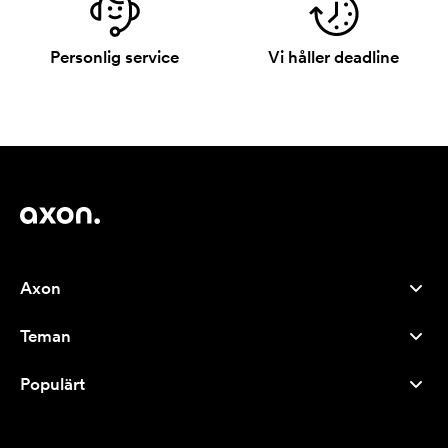
Personlig service
Vi håller deadline
Axon
Kundservice
Teman
Om oss
Nyheter
Careers
Populärt
Storsäljare
Pennor
Hållbarhet
Varumärken
Tygkassar