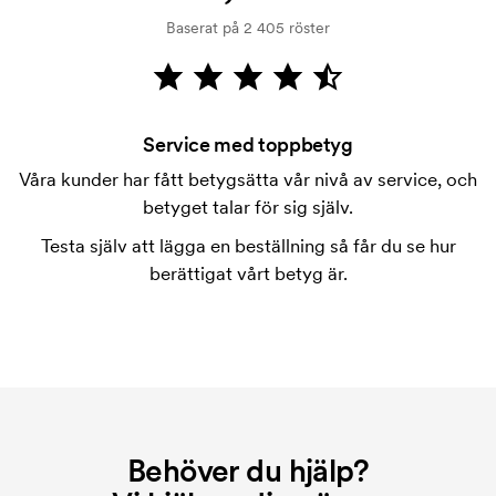
kreditprövning. Fakturering sker efter leverans.
Baserat på 2 405 röster
Kortbetalning är möjligt.
Vad är en tryckschablon?
Tryckschablonen är en slags mall som används vid
tryckning. Vi måste ta fram en tryckschablon för
Service med toppbetyg
varje färg som ska tryckas. Kostnaden för
Våra kunder har fått betygsätta vår nivå av service, och
tryckschablonen försvinner när du repeatbeställer.
betyget talar för sig själv.
Testa själv att lägga en beställning så får du se hur
berättigat vårt betyg är.
Behöver du hjälp?