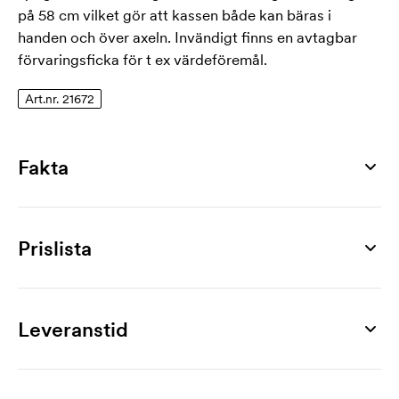
på 58 cm vilket gör att kassen både kan bäras i
handen och över axeln. Invändigt finns en avtagbar
förvaringsficka för t ex värdeföremål.
Art.nr. 21672
Fakta
Artikelnummer
21672
Prislista
Mått
490 x 390 x 135 mm
Produkt
25 st
50 st
100 st
200 st
300 st
500 st
Max tryckyta
Libourn
138,00
119,00
114,00
106,00
103,00
100,00
Leveranstid
300 x 200 mm
Märkning
Material
1-färgstryck
46,00
35,00
28,00
22,00
19,40
17,00