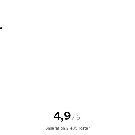
et enkel att använda. Där laddar du
,00
32,00
28,00
24,00
ställning till
info@axonprofil.se
,00
43,00
37,00
32,00
r
ffert innan din beställning blir
bara din logga till oss och du har
rövning. Fakturering sker efter
4,9
/5
 tryckning. Vi måste ta fram en
ostnaden för tryckschablonen
Baserat på 2 405 röster