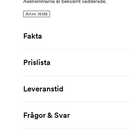
Axelremmarna är bekvämt vadderade.
Art.nr. 15135
Fakta
Artikelnummer
15135
Prislista
Mått
290 x 420 x 170 mm
Produkt
10 st
20 st
30
Max tryckyta
Leveranstid
Delaware
339,00
323,00
307
150 x 60 mm
Märkning
Material
Frågor & Svar
aluminium, polyester
1-färgstryck
45,00
30,00
16
Volym
Hur beställer jag?
2-färgstryck
90,00
60,00
32