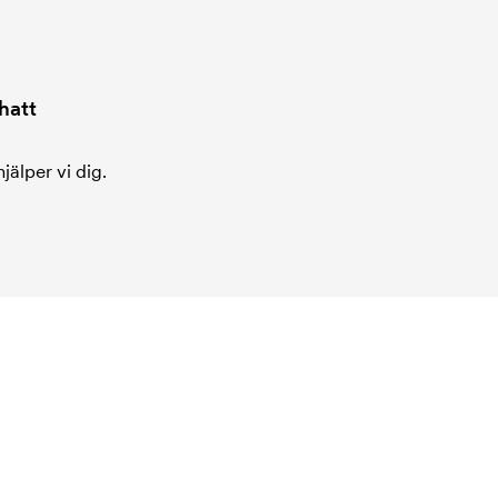
hatt
jälper vi dig.