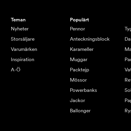
Teman
Populärt
Nyheter
Pennor
Ty
Storsäljare
Anteckningsblock
Da
Varumärken
Karameller
Ma
Inspiration
Muggar
Pa
A-Ö
Packtejp
Va
Mössor
Re
Powerbanks
So
Jackor
Pa
Ballonger
Ry