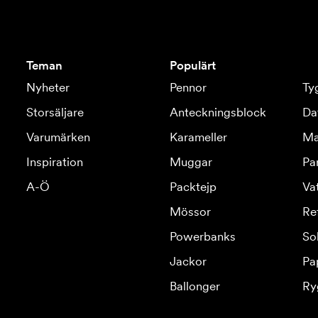
Teman
Populärt
Nyheter
Pennor
Ty
Storsäljare
Anteckningsblock
Da
Varumärken
Karameller
Ma
Inspiration
Muggar
Pa
A-Ö
Packtejp
Va
Mössor
Re
Powerbanks
So
Jackor
Pa
Ballonger
Ry