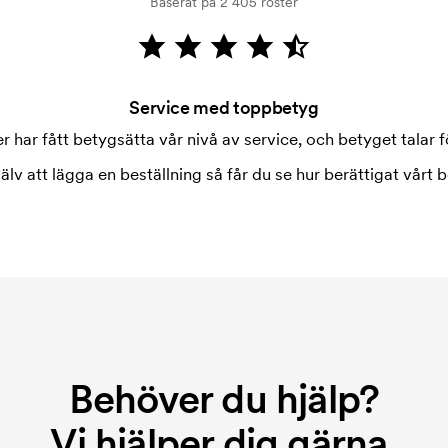
Baserat på 2 405 röster
Service med toppbetyg
 har fått betygsätta vår nivå av service, och betyget talar fö
jälv att lägga en beställning så får du se hur berättigat vårt b
Behöver du hjälp?
Vi hjälper dig gärna.