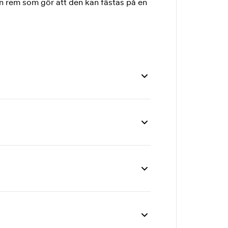
 rem som gör att den kan fästas på en
 st
50 st
100 st
200 st
,00
552,00
507,00
495,00
,00
23,00
13,30
11,70