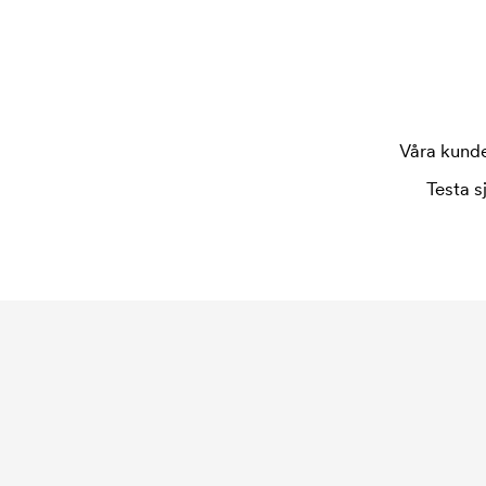
försvinner när du repeatbeställer.
Våra kunder
Testa s