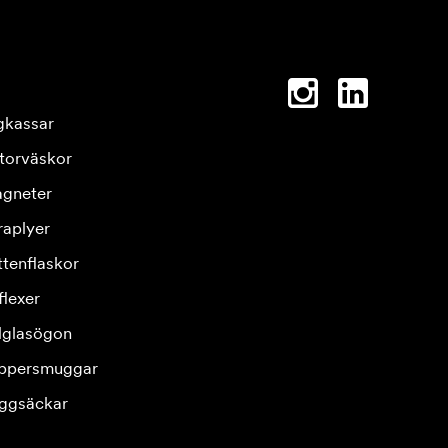
gkassar
torväskor
gneter
raplyer
ttenflaskor
flexer
lglasögon
ppersmuggar
ggsäckar