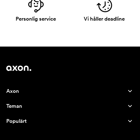
Personlig service
Vi håller deadline
Axon
Kundservice
Teman
Om oss
Nyheter
Careers
Populärt
Storsäljare
Pennor
Hållbarhet
Varumärken
Tygkassar