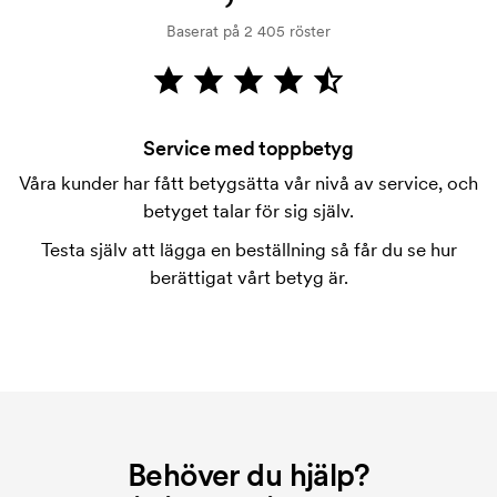
kreditprövning. Fakturering sker efter leverans.
Baserat på 2 405 röster
Kortbetalning är möjligt.
Vad är en tryckschablon?
Tryckschablonen är en slags mall som används vid
tryckning. Vi måste ta fram en tryckschablon för
Service med toppbetyg
varje färg som ska tryckas. Kostnaden för
Våra kunder har fått betygsätta vår nivå av service, och
tryckschablonen försvinner när du repeatbeställer.
betyget talar för sig själv.
Testa själv att lägga en beställning så får du se hur
berättigat vårt betyg är.
Behöver du hjälp?