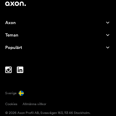
Axon
Kundservice
Teman
Om oss
Nyheter
Careers
Populärt
Storsäljare
Pennor
Hållbarhet
Varumärken
Tygkassar
Inspiration
Anteckningsblock
A-Ö
Datorväskor
Karameller
Sverige
Magneter
Cookies
Allmänna villkor
Muggar
© 2026 Axon Profil AB, Sveavägen 163, 113 46 Stockholm.