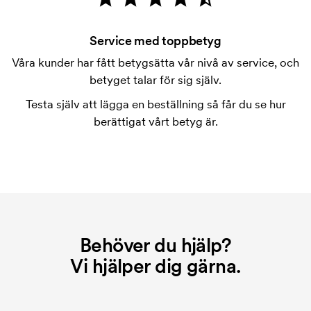
Vad är en tryckschablon?
Tryckschablonen är en slags mall som används vid
tryckning. Vi måste ta fram en tryckschablon för
Service med toppbetyg
varje färg som ska tryckas. Kostnaden för
Våra kunder har fått betygsätta vår nivå av service, och
tryckschablonen försvinner när du repeatbeställer.
betyget talar för sig själv.
Testa själv att lägga en beställning så får du se hur
berättigat vårt betyg är.
Behöver du hjälp?
Vi hjälper dig gärna.