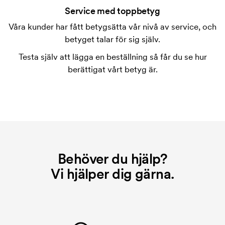
tryckning. Vi måste ta fram en tryckschablon för
Service med toppbetyg
varje färg som ska tryckas. Kostnaden för
Våra kunder har fått betygsätta vår nivå av service, och
tryckschablonen försvinner när du repeatbeställer.
betyget talar för sig själv.
Testa själv att lägga en beställning så får du se hur
berättigat vårt betyg är.
Behöver du hjälp?
Vi hjälper dig gärna.