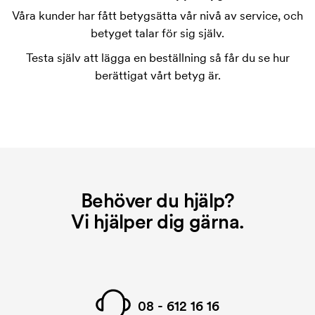
varje färg som ska tryckas. Kostnaden för
Våra kunder har fått betygsätta vår nivå av service, och
tryckschablonen försvinner när du repeatbeställer.
betyget talar för sig själv.
Testa själv att lägga en beställning så får du se hur
berättigat vårt betyg är.
Behöver du hjälp?
Vi hjälper dig gärna.
08 - 612 16 16