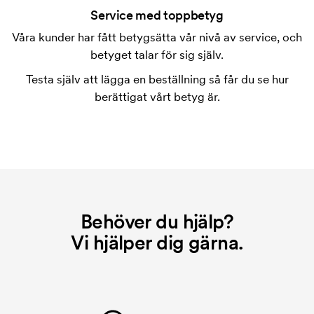
tryckning. Vi måste ta fram en tryckschablon för
Service med toppbetyg
varje färg som ska tryckas. Kostnaden för
Våra kunder har fått betygsätta vår nivå av service, och
tryckschablonen försvinner när du repeatbeställer.
betyget talar för sig själv.
Testa själv att lägga en beställning så får du se hur
berättigat vårt betyg är.
Behöver du hjälp?
Vi hjälper dig gärna.