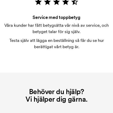
Går det bra att blanda storlekarna?
Det går bra.
Service med toppbetyg
Var kan trycket ske?
Våra kunder har fått betygsätta vår nivå av service, och
Trycket kan placeras i princip var som helst, så länge
betyget talar för sig själv.
det inte är närmare än ca 30 mm från en söm.
Testa själv att lägga en beställning så får du se hur
Vad är en tryckschablon?
berättigat vårt betyg är.
Tryckschablonen är en slags mall som används vid
tryckning. Vi måste ta fram en tryckschablon för
varje färg som ska tryckas. Kostnaden för
tryckschablonen försvinner när du repeatbeställer.
Behöver du hjälp?
Vi hjälper dig gärna.