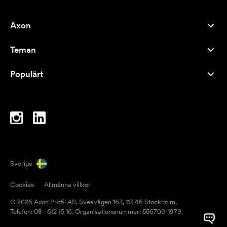
Axon
Kundservice
Teman
Om oss
Nyheter
Careers
Populärt
Storsäljare
Pennor
Hållbarhet
Varumärken
Tygkassar
Inspiration
Anteckningsblock
A-Ö
Datorväskor
Karameller
Sverige
Magneter
Cookies
Allmänna villkor
Muggar
© 2026 Axon Profil AB, Sveavägen 163, 113 46 Stockholm.
Paraplyer
Telefon: 08 - 612 16 16. Organisationsnummer: 556709-1979.
Packtejp