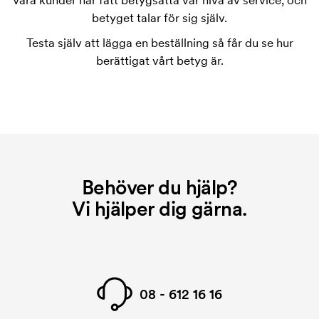
Våra kunder har fått betygsätta vår nivå av service, och
tryckschablonen försvinner när du repeatbeställer.
betyget talar för sig själv.
Testa själv att lägga en beställning så får du se hur
berättigat vårt betyg är.
Behöver du hjälp?
Vi hjälper dig gärna.
08 - 612 16 16