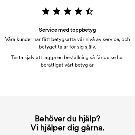
Kortbetalning är möjligt.
Går det bra att blanda storlekarna?
Det går bra.
Service med toppbetyg
Var kan trycket ske?
Våra kunder har fått betygsätta vår nivå av service, och
Trycket kan placeras i princip var som helst, så länge
betyget talar för sig själv.
det inte är närmare än ca 30 mm från en söm.
Testa själv att lägga en beställning så får du se hur
Vad är en tryckschablon?
berättigat vårt betyg är.
Tryckschablonen är en slags mall som används vid
tryckning. Vi måste ta fram en tryckschablon för
varje färg som ska tryckas. Kostnaden för
tryckschablonen försvinner när du repeatbeställer.
Behöver du hjälp?
Vi hjälper dig gärna.