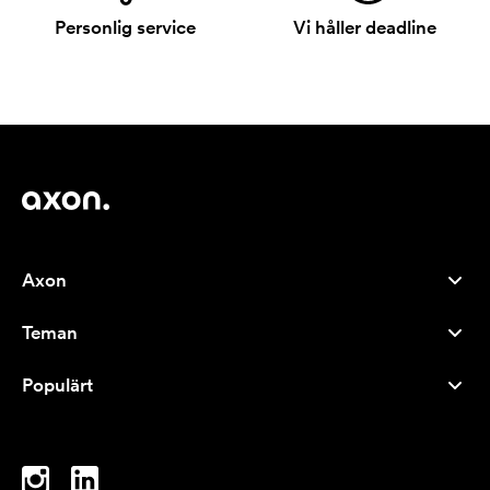
Personlig service
Vi håller deadline
Axon
Kundservice
Teman
Om oss
Nyheter
Careers
Populärt
Storsäljare
Pennor
Hållbarhet
Varumärken
Tygkassar
Inspiration
Anteckningsblock