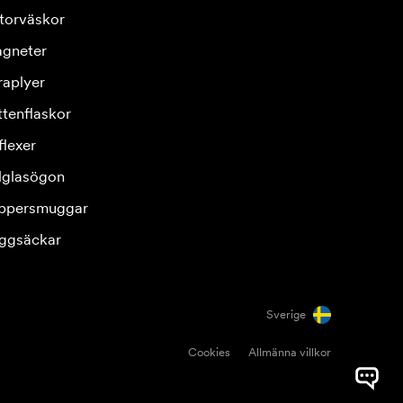
torväskor
gneter
raplyer
ttenflaskor
flexer
lglasögon
ppersmuggar
ggsäckar
Sverige
Cookies
Allmänna villkor