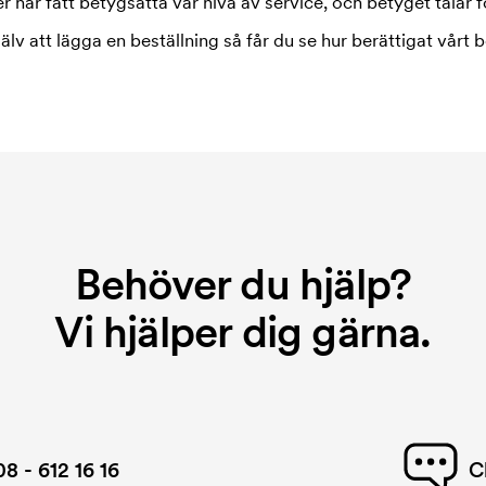
 har fått betygsätta vår nivå av service, och betyget talar fö
jälv att lägga en beställning så får du se hur berättigat vårt b
Behöver du hjälp?
Vi hjälper dig gärna.
08 - 612 16 16
C