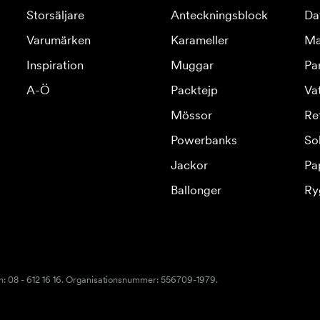
Storsäljare
Anteckningsblock
Da
Varumärken
Karameller
Ma
Inspiration
Muggar
Pa
A-Ö
Packtejp
Va
Mössor
Re
Powerbanks
So
Jackor
Pa
Ballonger
Ry
n: 08 - 612 16 16. Organisationsnummer: 556709-1979.