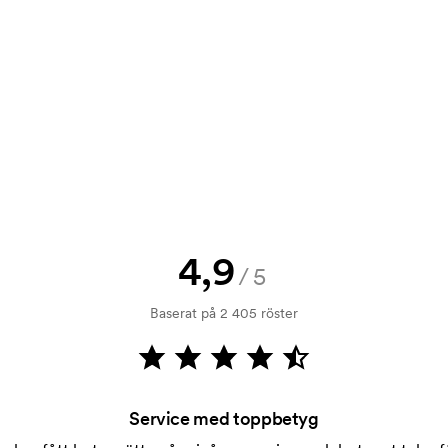
bara din logga till oss och du har
rövning. Fakturering sker efter
4,9
/5
Baserat på 2 405 röster
Service med toppbetyg