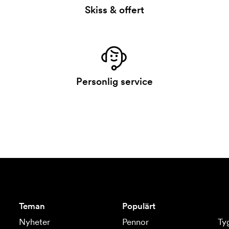
Skiss & offert
Personlig service
Teman
Populärt
Nyheter
Pennor
Ty