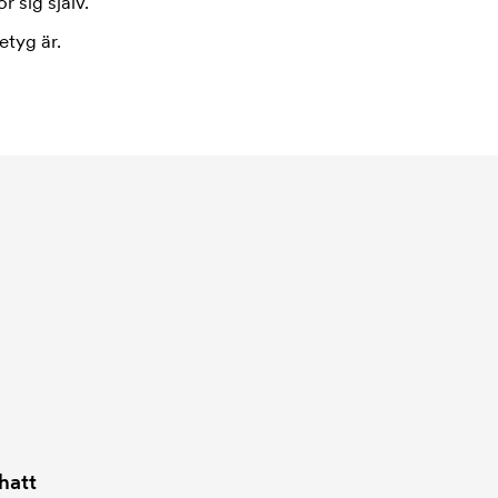
r sig själv.
etyg är.
hatt