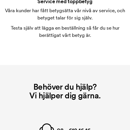
tryckning. Vi måste ta fram en tryckschablon för
Service med toppbetyg
varje färg som ska tryckas. Kostnaden för
Våra kunder har fått betygsätta vår nivå av service, och
tryckschablonen försvinner när du repeatbeställer.
betyget talar för sig själv.
Testa själv att lägga en beställning så får du se hur
berättigat vårt betyg är.
Behöver du hjälp?
Vi hjälper dig gärna.