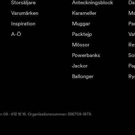
Storsäljare
Anteckningsblock
Da
Varumärken
Karameller
Ma
Inspiration
Muggar
Pa
A-Ö
Packtejp
Va
Mössor
Re
Powerbanks
So
Jackor
Pa
Ballonger
Ry
n: 08 - 612 16 16. Organisationsnummer: 556709-1979.