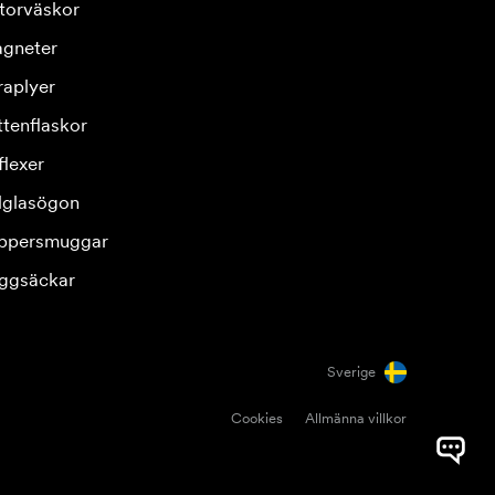
torväskor
gneter
raplyer
ttenflaskor
flexer
lglasögon
ppersmuggar
ggsäckar
Sverige
Cookies
Allmänna villkor