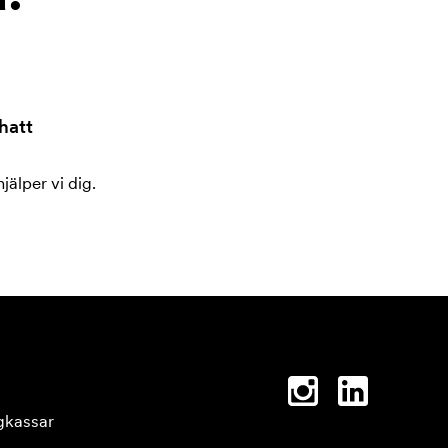
hatt
jälper vi dig.
gkassar