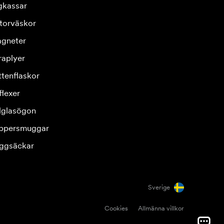
gkassar
torväskor
gneter
raplyer
ttenflaskor
flexer
lglasögon
ppersmuggar
ggsäckar
Sverige
Cookies
Allmänna villkor