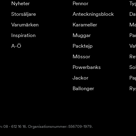
Nyheter
Pennor
Ty
Storsäljare
Anteckningsblock
Da
Varumärken
Karameller
Ma
Inspiration
Muggar
Pa
A-Ö
Packtejp
Va
Mössor
Re
Powerbanks
So
Jackor
Pa
Ballonger
Ry
n: 08 - 612 16 16. Organisationsnummer: 556709-1979.