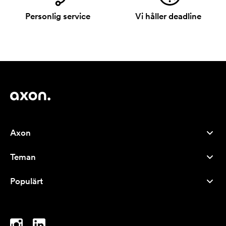
Personlig service
Vi håller deadline
Axon
Kundservice
Teman
Om oss
Nyheter
Careers
Populärt
Storsäljare
Pennor
Hållbarhet
Varumärken
Tygkassar
Inspiration