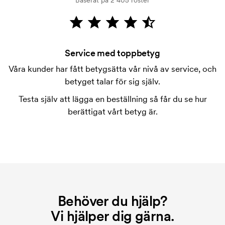
Baserat på 2 405 röster
Kortbetalning är möjligt.
Vad är en tryckschablon?
Tryckschablonen är en slags mall som används vid
tryckning. Vi måste ta fram en tryckschablon för
Service med toppbetyg
varje färg som ska tryckas. Kostnaden för
Våra kunder har fått betygsätta vår nivå av service, och
tryckschablonen försvinner när du repeatbeställer.
betyget talar för sig själv.
Testa själv att lägga en beställning så får du se hur
berättigat vårt betyg är.
Behöver du hjälp?
Vi hjälper dig gärna.