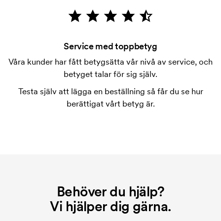
Vad är en tryckschablon?
Tryckschablonen är en slags mall som används vid
tryckning. Vi måste ta fram en tryckschablon för
Service med toppbetyg
varje färg som ska tryckas. Kostnaden för
Våra kunder har fått betygsätta vår nivå av service, och
tryckschablonen försvinner när du repeatbeställer.
betyget talar för sig själv.
Vad är ett brodyrkort?
Testa själv att lägga en beställning så får du se hur
Ett brodyrkort är en digital fil som talar om hur
berättigat vårt betyg är.
brodyrmaskinen ska brodera. Vi måste ta fram ett
brodyrkort för varje brodyr. Kostnaden för
brodyrkortet försvinner när du repeatbeställer.
Behöver du hjälp?
Vi hjälper dig gärna.