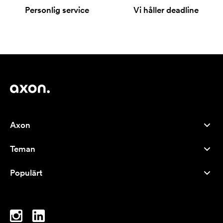
Personlig service
Vi håller deadline
Axon
Kundservice
Teman
Om oss
Nyheter
Careers
Populärt
Storsäljare
Pennor
Hållbarhet
Varumärken
Tygkassar
Inspiration
Anteckningsblock