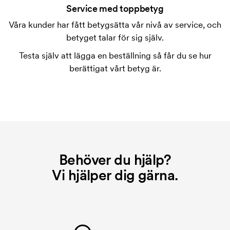
tryckning. Vi måste ta fram en tryckschablon för
Service med toppbetyg
varje färg som ska tryckas. Kostnaden för
Våra kunder har fått betygsätta vår nivå av service, och
tryckschablonen försvinner när du repeatbeställer.
betyget talar för sig själv.
Testa själv att lägga en beställning så får du se hur
berättigat vårt betyg är.
Behöver du hjälp?
Vi hjälper dig gärna.