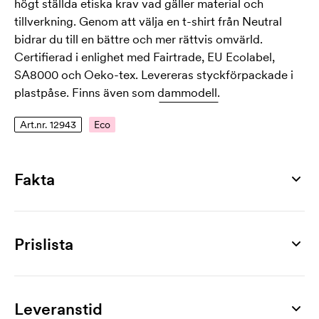
högt ställda etiska krav vad gäller material och
tillverkning. Genom att välja en t-shirt från Neutral
bidrar du till en bättre och mer rättvis omvärld.
Certifierad i enlighet med Fairtrade, EU Ecolabel,
SA8000 och Oeko-tex. Levereras styckförpackade i
plastpåse. Finns även som
dammodell.
Art.nr. 12943
Eco
Fakta
Artikelnummer
12943
Prislista
Storlekar
S, M, L, XL, XXL, 3XL
Produkt
25 st
50 st
75 st
100 st
250 st
500 st
Material
Mens Classic T-shirt
215,00
185,00
179,00
171,00
157,00
148,00
Leveranstid