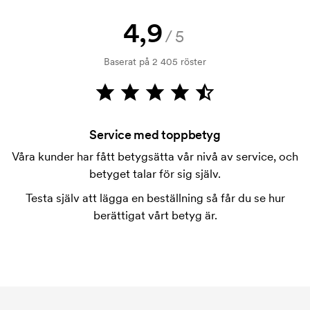
Hur betalar jag?
4,9
Betalning sker mot faktura 30 dagar efter
/5
kreditprövning. Fakturering sker efter leverans.
Baserat på 2 405 röster
Kortbetalning är möjligt.
Går det bra att blanda storlekarna?
Det går bra.
Service med toppbetyg
Var kan trycket ske?
Våra kunder har fått betygsätta vår nivå av service, och
Trycket kan placeras i princip var som helst, så länge
betyget talar för sig själv.
det inte är närmare än ca 30 mm från en söm.
Testa själv att lägga en beställning så får du se hur
Vad är en tryckschablon?
berättigat vårt betyg är.
Tryckschablonen är en slags mall som används vid
tryckning. Vi måste ta fram en tryckschablon för
varje färg som ska tryckas. Kostnaden för
tryckschablonen försvinner när du repeatbeställer.