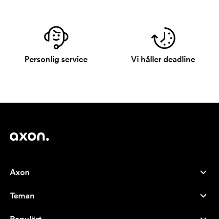
Personlig service
Vi håller deadline
Axon
Kundservice
Teman
Om oss
Nyheter
Careers