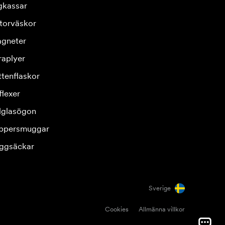
gkassar
torväskor
gneter
raplyer
ttenflaskor
flexer
lglasögon
ppersmuggar
ggsäckar
Sverige
Cookies
Allmänna villkor