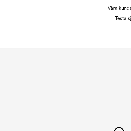
Tryckschablonen är en slags mall som används vid
Våra kunder
tryckschablon för varje färg som ska tryckas. K
försvinner när du repeatbeställer.
Testa s