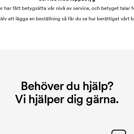
 tryckning. Vi måste ta fram en
 har fått betygsätta vår nivå av service, och betyget talar fö
ostnaden för tryckschablonen
jälv att lägga en beställning så får du se hur berättigat vårt b
Behöver du hjälp?
Vi hjälper dig gärna.