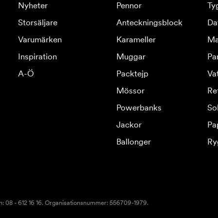
Nyheter
Pennor
Ty
Storsäljare
Anteckningsblock
Da
Varumärken
Karameller
Ma
Inspiration
Muggar
Pa
A-Ö
Packtejp
Va
Mössor
Re
Powerbanks
So
Jackor
Pa
Ballonger
Ry
n: 08 - 612 16 16. Organisationsnummer: 556709-1979.