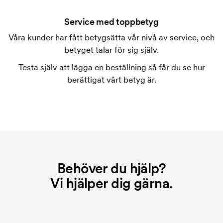
På vissa produkter finns en startkostnad för
märkningen. Startkostnaden är en uppstartsavgift
Service med toppbetyg
för märkningen. Startkostnaden försvinner inte vid
Våra kunder har fått betygsätta vår nivå av service, och
en repeatbeställning.
betyget talar för sig själv.
Testa själv att lägga en beställning så får du se hur
berättigat vårt betyg är.
Behöver du hjälp?
Vi hjälper dig gärna.