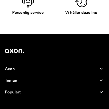
Personlig service
Vi håller deadline
Axon
Kundservice
Teman
Om oss
Nyheter
Careers
Populärt
Storsäljare
Pennor
Hållbarhet
Varumärken
Tygkassar