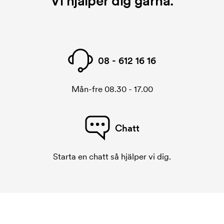
Vi hjälper dig gärna.
brodyrkort för varje brodyr. Kostnaden för
brodyrkortet försvinner när du repeatbeställer.
08 - 612 16 16
Mån-fre 08.30 - 17.00
Chatt
Starta en chatt så hjälper vi dig.