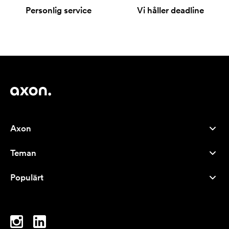
Personlig service
Vi håller deadline
Axon
Kundservice
Teman
Om oss
Nyheter
Careers
Populärt
Storsäljare
Pennor
Hållbarhet
Varumärken
Tygkassar
Inspiration
Anteckningsblock