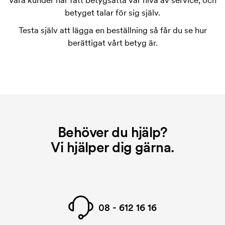
Våra kunder har fått betygsätta vår nivå av service, och
betyget talar för sig själv.
Vad är en tryckschablon?
Tryckschablonen är en slags mall som används vid
Testa själv att lägga en beställning så får du se hur
tryckning. Vi måste ta fram en tryckschablon för
berättigat vårt betyg är.
varje färg som ska tryckas. Kostnaden för
tryckschablonen försvinner när du repeatbeställer.
Behöver du hjälp?
Vi hjälper dig gärna.
08 - 612 16 16