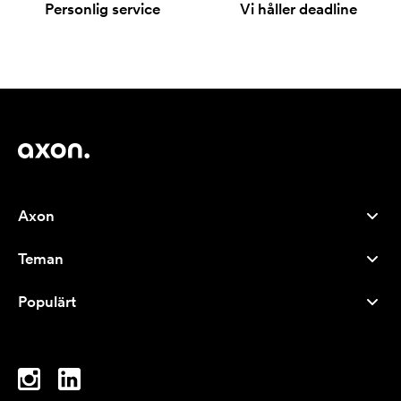
Personlig service
Vi håller deadline
Axon
Kundservice
Teman
Om oss
Nyheter
Careers
Populärt
Storsäljare
Pennor
Hållbarhet
Varumärken
Tygkassar
Inspiration
Anteckningsblock