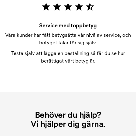
Är det möjligt att trycka på pennornas klips?
Ja vanligtvis går det bra. Tryckytan kan dock skilja
sig en hel del åt. I normalfallet är det inte möjligt att
Service med toppbetyg
trycka mer än maximalt en rad text.
Våra kunder har fått betygsätta vår nivå av service, och
betyget talar för sig själv.
Vad är en tryckschablon?
Tryckschablonen är en slags mall som används vid
Testa själv att lägga en beställning så får du se hur
tryckning. Vi måste ta fram en tryckschablon för
berättigat vårt betyg är.
varje färg som ska tryckas. Kostnaden för
tryckschablonen försvinner när du repeatbeställer.
Behöver du hjälp?
Vi hjälper dig gärna.