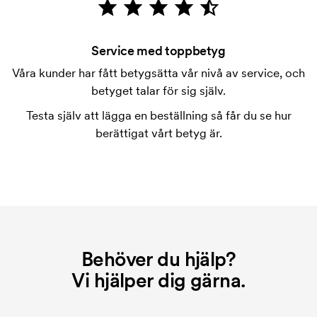
Är det möjligt att trycka på pennornas klips?
Ja vanligtvis går det bra. Tryckytan kan dock skilja
sig en hel del åt. I normalfallet är det inte möjligt att
Service med toppbetyg
trycka mer än maximalt en rad text.
Våra kunder har fått betygsätta vår nivå av service, och
betyget talar för sig själv.
Vad är en tryckschablon?
Tryckschablonen är en slags mall som används vid
Testa själv att lägga en beställning så får du se hur
tryckning. Vi måste ta fram en tryckschablon för
berättigat vårt betyg är.
varje färg som ska tryckas. Kostnaden för
tryckschablonen försvinner när du repeatbeställer.
Behöver du hjälp?
Vi hjälper dig gärna.