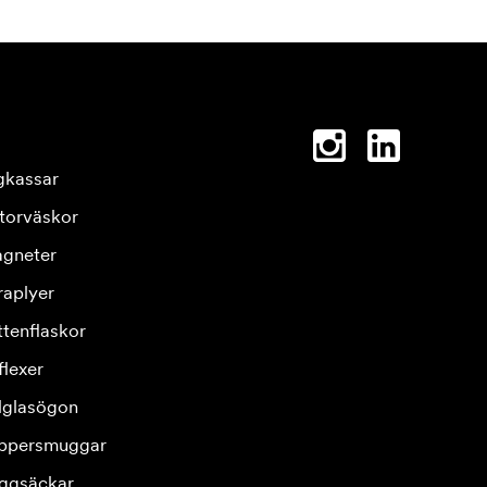
gkassar
torväskor
gneter
raplyer
ttenflaskor
flexer
lglasögon
ppersmuggar
ggsäckar