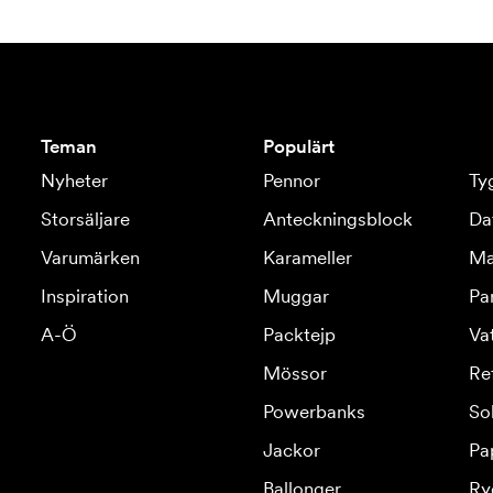
Teman
Populärt
Nyheter
Pennor
Ty
Storsäljare
Anteckningsblock
Da
Varumärken
Karameller
Ma
Inspiration
Muggar
Pa
A-Ö
Packtejp
Va
Mössor
Re
Powerbanks
So
Jackor
Pa
Ballonger
Ry