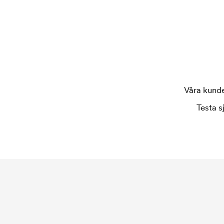
Tryckschablonen är en slags mall som används vid
tryckschablon för varje färg som ska tryckas. K
försvinner när du repeatbeställer.
Våra kunder
Testa s