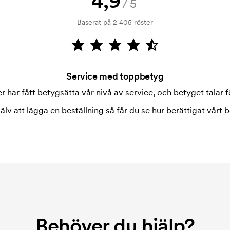
4,9
/5
 tryckning. Vi måste ta fram en
ostnaden för tryckschablonen
Baserat på 2 405 röster
Service med toppbetyg
 har fått betygsätta vår nivå av service, och betyget talar fö
jälv att lägga en beställning så får du se hur berättigat vårt b
Behöver du hjälp?