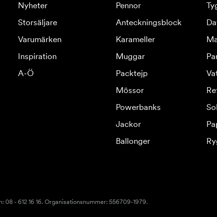
Nyheter
Pennor
Ty
Storsäljare
Anteckningsblock
Da
Varumärken
Karameller
Ma
Inspiration
Muggar
Pa
A-Ö
Packtejp
Va
Mössor
Re
Powerbanks
So
Jackor
Pa
Ballonger
Ry
n: 08 - 612 16 16. Organisationsnummer: 556709-1979.