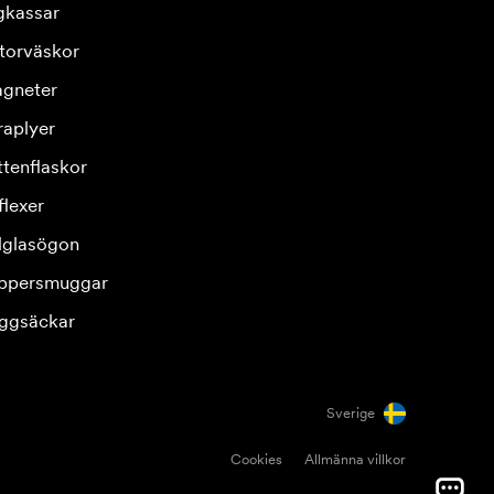
gkassar
torväskor
gneter
raplyer
ttenflaskor
flexer
lglasögon
ppersmuggar
ggsäckar
Sverige
Cookies
Allmänna villkor