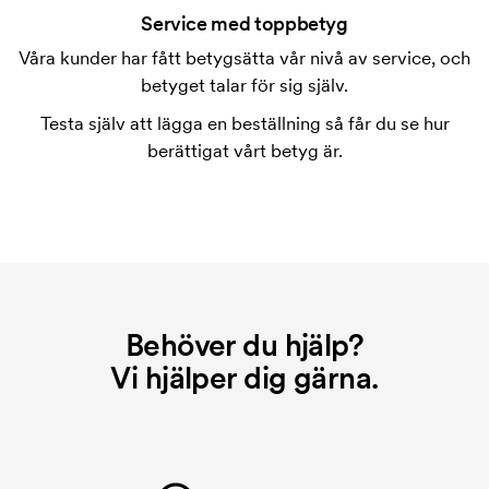
tryckning. Vi måste ta fram en tryckschablon för
Service med toppbetyg
varje färg som ska tryckas. Kostnaden för
Våra kunder har fått betygsätta vår nivå av service, och
tryckschablonen försvinner när du repeatbeställer.
betyget talar för sig själv.
Testa själv att lägga en beställning så får du se hur
berättigat vårt betyg är.
Behöver du hjälp?
Vi hjälper dig gärna.