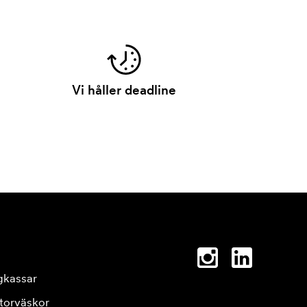
Vi håller deadline
gkassar
torväskor