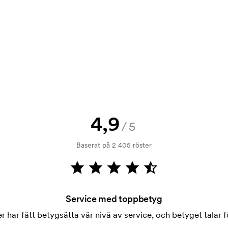
rövning. Fakturering sker efter
4,9
/5
 tryckning. Vi måste ta fram en
ostnaden för tryckschablonen
Baserat på 2 405 röster
Service med toppbetyg
 har fått betygsätta vår nivå av service, och betyget talar fö