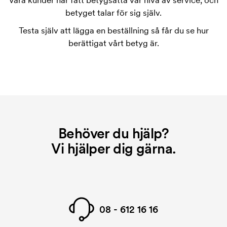
Våra kunder har fått betygsätta vår nivå av service, och
tryckschablonen försvinner när du repeatbeställer.
betyget talar för sig själv.
Testa själv att lägga en beställning så får du se hur
berättigat vårt betyg är.
Behöver du hjälp?
Vi hjälper dig gärna.
08 - 612 16 16