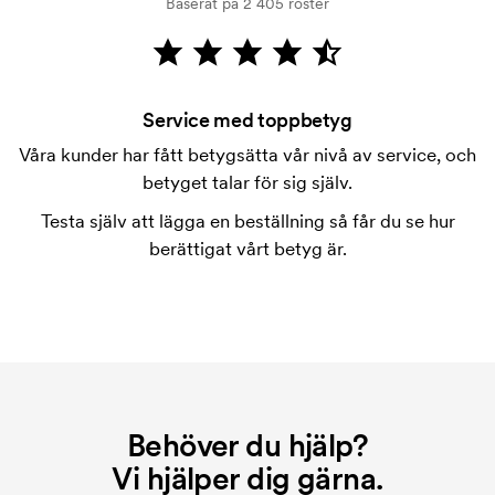
Baserat på 2 405 röster
Kortbetalning är möjligt.
Vad är en tryckschablon?
Tryckschablonen är en slags mall som används vid
tryckning. Vi måste ta fram en tryckschablon för
Service med toppbetyg
varje färg som ska tryckas. Kostnaden för
Våra kunder har fått betygsätta vår nivå av service, och
tryckschablonen försvinner när du repeatbeställer.
betyget talar för sig själv.
Vad är en startkostnad?
Testa själv att lägga en beställning så får du se hur
På vissa produkter finns en startkostnad för
berättigat vårt betyg är.
märkningen. Startkostnaden är en uppstartsavgift
för märkningen. Startkostnaden försvinner inte vid
en repeatbeställning.
Behöver du hjälp?
Vi hjälper dig gärna.