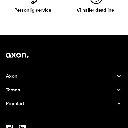
Personlig service
Vi håller deadline
Axon
Kundservice
Teman
Om oss
Nyheter
Careers
Populärt
Storsäljare
Pennor
Hållbarhet
Varumärken
Tygkassar
Inspiration