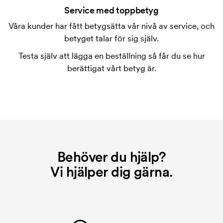
sig en hel del åt. I normalfallet är det inte möjligt att
Service med toppbetyg
trycka mer än maximalt en rad text.
Våra kunder har fått betygsätta vår nivå av service, och
betyget talar för sig själv.
Vad är en tryckschablon?
Tryckschablonen är en slags mall som används vid
Testa själv att lägga en beställning så får du se hur
tryckning. Vi måste ta fram en tryckschablon för
berättigat vårt betyg är.
varje färg som ska tryckas. Kostnaden för
tryckschablonen försvinner när du repeatbeställer.
Behöver du hjälp?
Vi hjälper dig gärna.