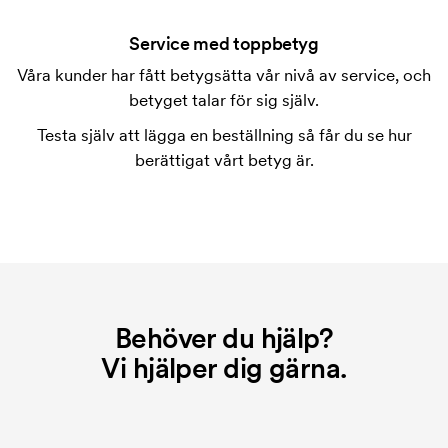
Ja vanligtvis går det bra. Tryckytan kan dock skilja
sig en hel del åt. I normalfallet är det inte möjligt att
Service med toppbetyg
trycka mer än maximalt en rad text.
Våra kunder har fått betygsätta vår nivå av service, och
betyget talar för sig själv.
Vad är en tryckschablon?
Tryckschablonen är en slags mall som används vid
Testa själv att lägga en beställning så får du se hur
tryckning. Vi måste ta fram en tryckschablon för
berättigat vårt betyg är.
varje färg som ska tryckas. Kostnaden för
tryckschablonen försvinner när du repeatbeställer.
Behöver du hjälp?
Vi hjälper dig gärna.