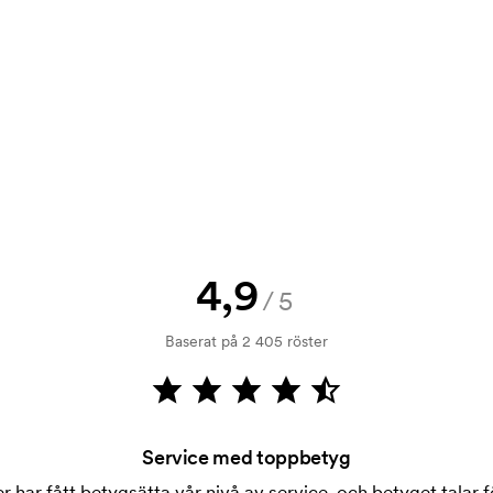
bara din logga till oss och du har
rövning. Fakturering sker efter
4,9
/5
 sig en hel del åt. I normalfallet är
 text.
Baserat på 2 405 röster
 tryckning. Vi måste ta fram en
ostnaden för tryckschablonen
Service med toppbetyg
 har fått betygsätta vår nivå av service, och betyget talar fö