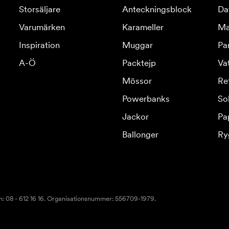
Storsäljare
Anteckningsblock
Da
Varumärken
Karameller
Ma
Inspiration
Muggar
Pa
A-Ö
Packtejp
Va
Mössor
Re
Powerbanks
So
Jackor
Pa
Ballonger
Ry
n: 08 - 612 16 16. Organisationsnummer: 556709-1979.