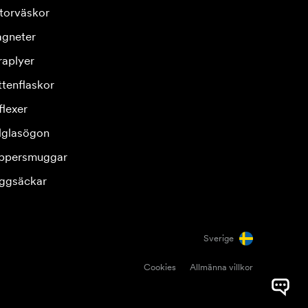
torväskor
gneter
raplyer
ttenflaskor
flexer
lglasögon
ppersmuggar
ggsäckar
Sverige
Cookies
Allmänna villkor