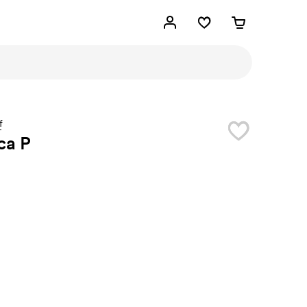
f
ca P