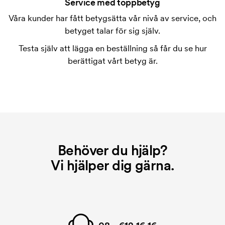
tryckning. Vi måste ta fram en tryckschablon för
Service med toppbetyg
varje färg som ska tryckas. Kostnaden för
Våra kunder har fått betygsätta vår nivå av service, och
tryckschablonen försvinner när du repeatbeställer.
betyget talar för sig själv.
Testa själv att lägga en beställning så får du se hur
berättigat vårt betyg är.
Behöver du hjälp?
Vi hjälper dig gärna.