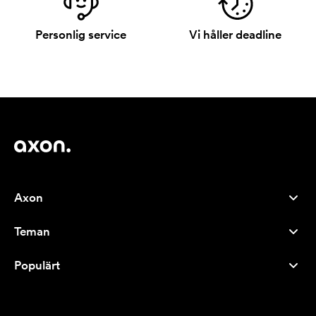
Personlig service
Vi håller deadline
Axon
Kundservice
Teman
Om oss
Nyheter
Careers
Populärt
Storsäljare
Pennor
Hållbarhet
Varumärken
Tygkassar