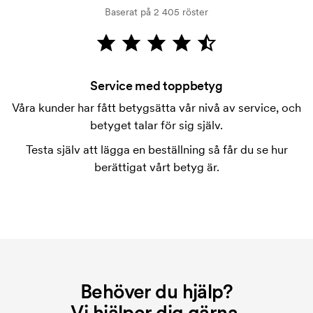
På vissa produkter finns en startkostnad för
Baserat på 2 405 röster
märkningen. Startkostnaden är en uppstartsavgift
för märkningen. Startkostnaden försvinner inte vid
en repeatbeställning.
Service med toppbetyg
Våra kunder har fått betygsätta vår nivå av service, och
betyget talar för sig själv.
Testa själv att lägga en beställning så får du se hur
berättigat vårt betyg är.
Behöver du hjälp?
Vi hjälper dig gärna.