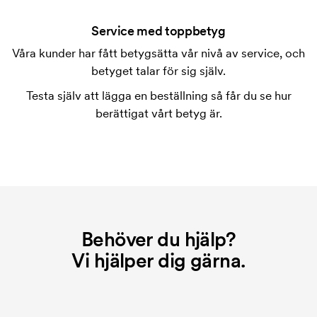
Ja vanligtvis går det bra. Tryckytan kan dock skilja
sig en hel del åt. I normalfallet är det inte möjligt att
Service med toppbetyg
trycka mer än maximalt en rad text.
Våra kunder har fått betygsätta vår nivå av service, och
betyget talar för sig själv.
Vad är en tryckschablon?
Tryckschablonen är en slags mall som används vid
Testa själv att lägga en beställning så får du se hur
tryckning. Vi måste ta fram en tryckschablon för
berättigat vårt betyg är.
varje färg som ska tryckas. Kostnaden för
tryckschablonen försvinner när du repeatbeställer.
Behöver du hjälp?
Vi hjälper dig gärna.