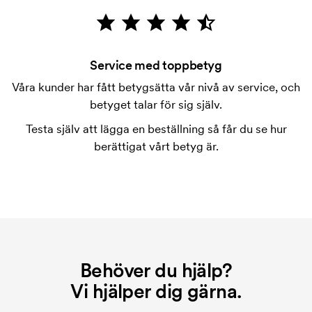
Vad är en tryckschablon?
Tryckschablonen är en slags mall som används vid
tryckning. Vi måste ta fram en tryckschablon för
Service med toppbetyg
varje färg som ska tryckas. Kostnaden för
Våra kunder har fått betygsätta vår nivå av service, och
tryckschablonen försvinner när du repeatbeställer.
betyget talar för sig själv.
Testa själv att lägga en beställning så får du se hur
berättigat vårt betyg är.
Behöver du hjälp?
Vi hjälper dig gärna.