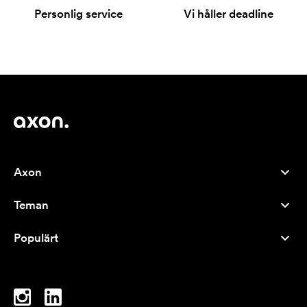
Personlig service
Vi håller deadline
Axon
Kundservice
Teman
Om oss
Nyheter
Careers
Populärt
Storsäljare
Pennor
Hållbarhet
Varumärken
Tygkassar
Inspiration
Anteckningsblock