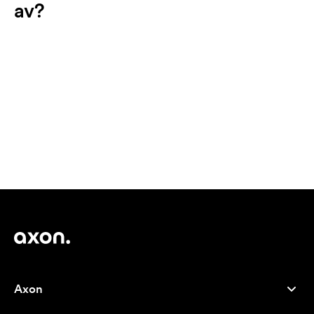
av?
Axon
Kundservice