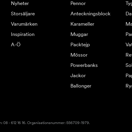
Nyheter
Pennor
Ty
Storsäljare
Anteckningsblock
Da
Varumärken
Karameller
Ma
Inspiration
Muggar
Pa
A-Ö
Packtejp
Va
Mössor
Re
Powerbanks
So
Jackor
Pa
Ballonger
Ry
n: 08 - 612 16 16. Organisationsnummer: 556709-1979.