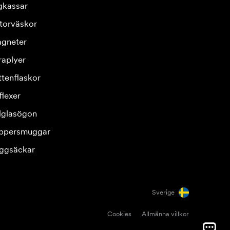
gkassar
torväskor
gneter
raplyer
ttenflaskor
flexer
lglasögon
ppersmuggar
ggsäckar
Sverige
Cookies
Allmänna villkor