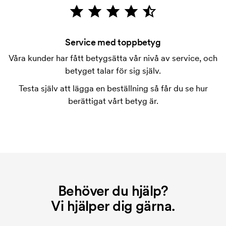
Vad är en startkostnad?
På vissa produkter finns en startkostnad för
märkningen. Startkostnaden är en uppstartsavgift
Service med toppbetyg
för märkningen. Startkostnaden försvinner inte vid
Våra kunder har fått betygsätta vår nivå av service, och
en repeatbeställning.
betyget talar för sig själv.
Testa själv att lägga en beställning så får du se hur
berättigat vårt betyg är.
Behöver du hjälp?
Vi hjälper dig gärna.