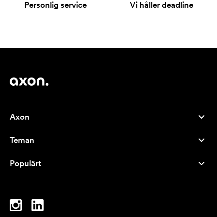
Personlig service
Vi håller deadline
Axon
Kundservice
Teman
Om oss
Nyheter
Careers
Populärt
Storsäljare
Pennor
Hållbarhet
Varumärken
Tygkassar
Inspiration
Anteckningsblock