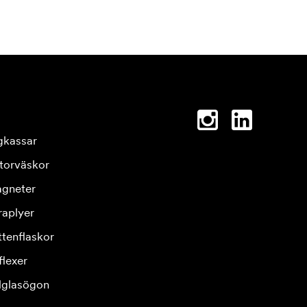
gkassar
torväskor
gneter
raplyer
ttenflaskor
flexer
lglasögon