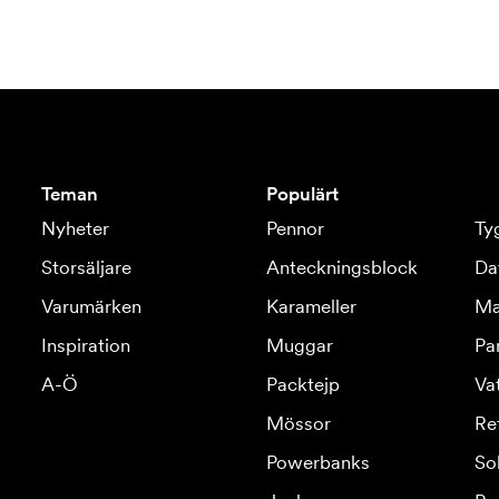
Teman
Populärt
Nyheter
Pennor
Ty
Storsäljare
Anteckningsblock
Da
Varumärken
Karameller
Ma
Inspiration
Muggar
Pa
A-Ö
Packtejp
Va
Mössor
Re
Powerbanks
So