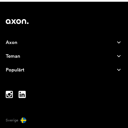
Axon
Kundservice
Teman
Om oss
Nyheter
Careers
Populärt
Storsäljare
Pennor
Hållbarhet
Varumärken
Tygkassar
Inspiration
Anteckningsblock
A-Ö
Datorväskor
Karameller
Sverige
Magneter