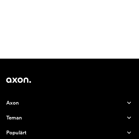
Axon
Kundservice
Teman
Om oss
Nyheter
Careers
Populärt
Storsäljare